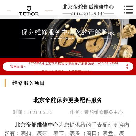
北京帝舵售后维修中心
400-801-5381
保养维修服务中心您的帝舵腕表
Maintain and repair your watch
2026年6月帝舵北京市售后服务网络优化升级公告
2026年6月北京市帝舵官方售后客户服务热线：400-801-5381
▲
官网公告>
▼
2026年6月帝舵售后服务中心最新网点地址：
北京市东城区东长安街1号东方广场写字楼W3座6层602室（需提前预约）
维修服务项目
北京市朝阳区建国门外大街甲6号华熙国际中心写字楼D座11层1102室（需提前预约）
北京市朝阳区建国门外大街甲6号华熙国际中心D座11层1102室帝舵售后服务中心（需提前预约）
北京帝舵保养更换配件服务
北京市东城区东长安街1号王府井东方广场W3座6层602室帝舵售后服务中心（需提前预约）
时间：2021-06-23
作者：帝舵维修服务中心
节假日正常营业！
北京帝舵维修中心
为您提供给的手表配件更换内
容有：表扣、表带、表节、表圈（圈口）表盘、表