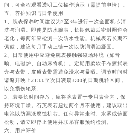
间，可全程观看透明工位操作演示（需提前申请）。
五、养护知识与日常使用
1、腕表保养时间建议为2至3年进行一次全面机芯清
洗与润滑。即使是防水腕表，长期佩戴后密封圈也会
老化，每两年应检测一次防水性能。机械表若长期不
佩戴，建议每月手动上链一次以防润滑油凝固。
2、日常使用中应避免腕表接触强磁场环境（如音
响、电磁炉、自动麻将机）。定期用柔软干布擦拭表
壳与表带，皮质表带需避免浸水与暴晒。调节时间时
请避开晚上21:00至次日凌晨3:00的日期跳转区间，
以免损伤轮系。
3、若要长时间存放，应将腕表置于专用表盒内，保
持环境干燥。石英表若超过两个月不使用，建议取出
电池以防漏液腐蚀机芯。任何异常走时、水雾或镜面
松动，请立即停止使用并联系客服预约检测。
六、用户评价