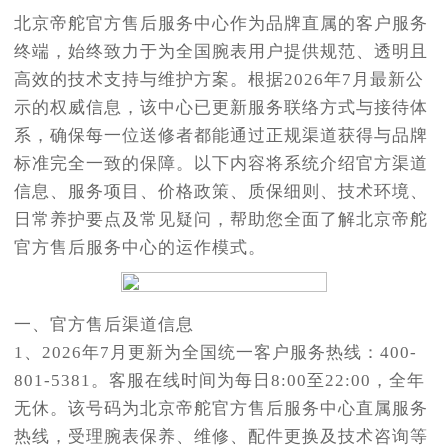
北京帝舵官方售后服务中心作为品牌直属的客户服务
终端，始终致力于为全国腕表用户提供规范、透明且
高效的技术支持与维护方案。根据2026年7月最新公
示的权威信息，该中心已更新服务联络方式与接待体
系，确保每一位送修者都能通过正规渠道获得与品牌
标准完全一致的保障。以下内容将系统介绍官方渠道
信息、服务项目、价格政策、质保细则、技术环境、
日常养护要点及常见疑问，帮助您全面了解北京帝舵
官方售后服务中心的运作模式。
一、官方售后渠道信息
1、2026年7月更新为全国统一客户服务热线：400-
801-5381。客服在线时间为每日8:00至22:00，全年
无休。该号码为北京帝舵官方售后服务中心直属服务
热线，受理腕表保养、维修、配件更换及技术咨询等