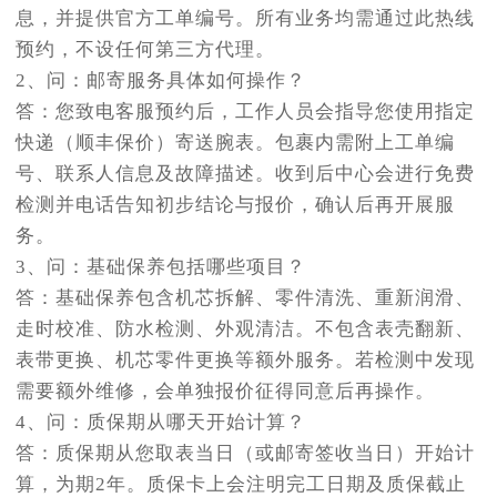
息，并提供官方工单编号。所有业务均需通过此热线
预约，不设任何第三方代理。
2、问：邮寄服务具体如何操作？
答：您致电客服预约后，工作人员会指导您使用指定
快递（顺丰保价）寄送腕表。包裹内需附上工单编
号、联系人信息及故障描述。收到后中心会进行免费
检测并电话告知初步结论与报价，确认后再开展服
务。
3、问：基础保养包括哪些项目？
答：基础保养包含机芯拆解、零件清洗、重新润滑、
走时校准、防水检测、外观清洁。不包含表壳翻新、
表带更换、机芯零件更换等额外服务。若检测中发现
需要额外维修，会单独报价征得同意后再操作。
4、问：质保期从哪天开始计算？
答：质保期从您取表当日（或邮寄签收当日）开始计
算，为期2年。质保卡上会注明完工日期及质保截止