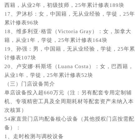
西籍，从业2年，初级技师，25年累计修表189块
17、尹沐杉：女，中国籍，无从业经验，学徒，25年
累计修表96块
18、维多利亚·格雷（Victoria Gray）：女，加拿大
籍，从业1年，学徒，25年累计修表164块
19、孙强：男，中国籍，无从业经验，学徒，25年累
计修表107块
20、卢安娜·科斯塔（Luana Costa）：女，巴西籍，
从业1年，学徒，25年累计修表52块
（三）门店设备简介
单店设备投入超660万元（注：另有配套专用定制辅
机、专项精密工具及全周期耗材等配套资产未纳入本
次核算）
54家直营门店均配备核心设备（其他授权门店按需配
备）：
1、走时检测与调校设备