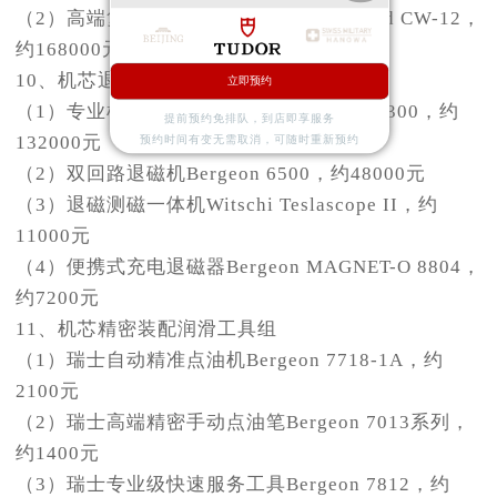
（2）高端复杂功能摇表工作站Chronowind CW-12，
约168000元
10、机芯退磁故障修复设备
立即预约
（1）专业机芯退磁工作站Witschi Demag 300，约
提前预约免排队，到店即享服务
132000元
预约时间有变无需取消，可随时重新预约
（2）双回路退磁机Bergeon 6500，约48000元
（3）退磁测磁一体机Witschi Teslascope II，约
11000元
（4）便携式充电退磁器Bergeon MAGNET-O 8804，
约7200元
11、机芯精密装配润滑工具组
（1）瑞士自动精准点油机Bergeon 7718-1A，约
2100元
（2）瑞士高端精密手动点油笔Bergeon 7013系列，
约1400元
（3）瑞士专业级快速服务工具Bergeon 7812，约