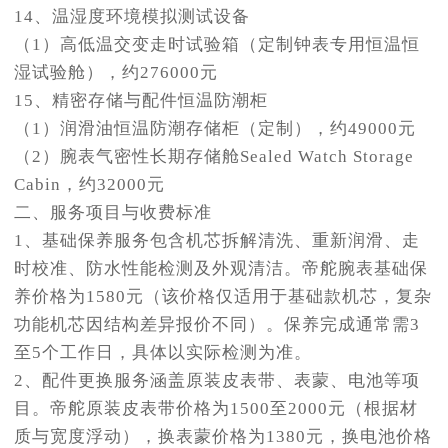
14、温湿度环境模拟测试设备
（1）高低温交变走时试验箱（定制钟表专用恒温恒
湿试验舱），约276000元
15、精密存储与配件恒温防潮柜
（1）润滑油恒温防潮存储柜（定制），约49000元
（2）腕表气密性长期存储舱Sealed Watch Storage
Cabin，约32000元
二、服务项目与收费标准
1、基础保养服务包含机芯拆解清洗、重新润滑、走
时校准、防水性能检测及外观清洁。帝舵腕表基础保
养价格为1580元（该价格仅适用于基础款机芯，复杂
功能机芯因结构差异报价不同）。保养完成通常需3
至5个工作日，具体以实际检测为准。
2、配件更换服务涵盖原装皮表带、表蒙、电池等项
目。帝舵原装皮表带价格为1500至2000元（根据材
质与宽度浮动），换表蒙价格为1380元，换电池价格