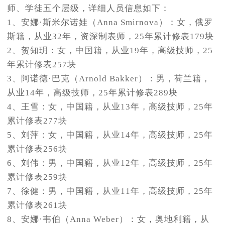
师、学徒五个层级，详细人员信息如下：
1、安娜·斯米尔诺娃（Anna Smirnova）：女，俄罗
斯籍，从业32年，资深制表师，25年累计修表179块
2、贺知玥：女，中国籍，从业19年，高级技师，25
年累计修表257块
3、阿诺德·巴克（Arnold Bakker）：男，荷兰籍，
从业14年，高级技师，25年累计修表289块
4、王雪：女，中国籍，从业13年，高级技师，25年
累计修表277块
5、刘萍：女，中国籍，从业14年，高级技师，25年
累计修表256块
6、刘伟：男，中国籍，从业12年，高级技师，25年
累计修表259块
7、徐健：男，中国籍，从业11年，高级技师，25年
累计修表261块
8、安娜·韦伯（Anna Weber）：女，奥地利籍，从