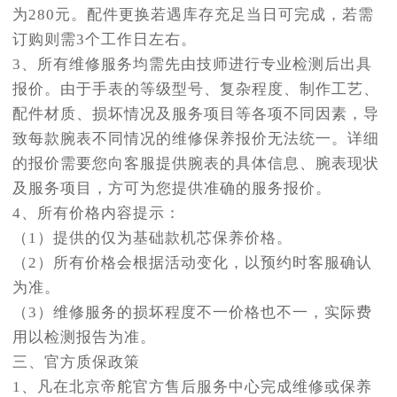
为280元。配件更换若遇库存充足当日可完成，若需
订购则需3个工作日左右。
3、所有维修服务均需先由技师进行专业检测后出具
报价。由于手表的等级型号、复杂程度、制作工艺、
配件材质、损坏情况及服务项目等各项不同因素，导
致每款腕表不同情况的维修保养报价无法统一。详细
的报价需要您向客服提供腕表的具体信息、腕表现状
及服务项目，方可为您提供准确的服务报价。
4、所有价格内容提示：
（1）提供的仅为基础款机芯保养价格。
（2）所有价格会根据活动变化，以预约时客服确认
为准。
（3）维修服务的损坏程度不一价格也不一，实际费
用以检测报告为准。
三、官方质保政策
1、凡在北京帝舵官方售后服务中心完成维修或保养